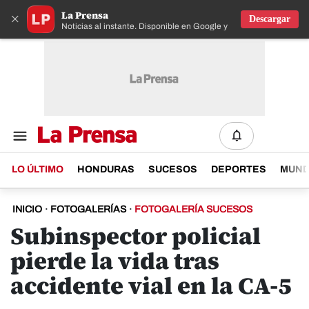
La Prensa
×
Descargar
Noticias al instante. Disponible en Google y IOS
LO ÚLTIMO
HONDURAS
SUCESOS
DEPORTES
MUN
INICIO
·
FOTOGALERÍAS
·
FOTOGALERÍA SUCESOS
Subinspector policial
pierde la vida tras
accidente vial en la CA-5