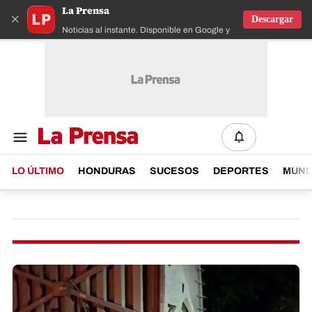
La Prensa
×
Descargar
Noticias al instante. Disponible en Google y IOS
LO ÚLTIMO
HONDURAS
SUCESOS
DEPORTES
MUN