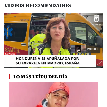
VIDEOS RECOMENDADOS
Próximo
0
seconds
LO MÁS LEÍDO DEL DÍA
of
13
seconds