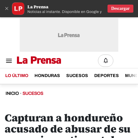
La Prensa
×
Descargar
Noticias al instante. Disponible en Google y IOS
LO ÚLTIMO
HONDURAS
SUCESOS
DEPORTES
MUN
INICIO
·
SUCESOS
Capturan a hondureño
acusado de abusar de su