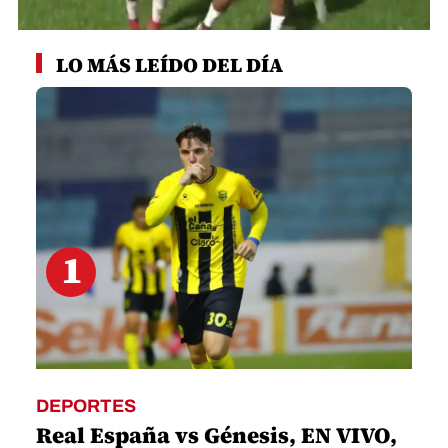
0
seconds
LO MÁS LEÍDO DEL DÍA
of
39
seconds
1
DEPORTES
Real España vs Génesis, EN VIVO,