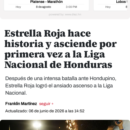
Platense - Marathón
Lobos U
Hoy
8 de agosto
3:00 PM
Hoy
8 d
Estrella Roja hace
historia y asciende por
primera vez a la Liga
Nacional de Honduras
Después de una intensa batalla ante Hondupino,
Estrella Roja logró el ansiado ascenso a la Liga
Nacional.
Franklin Martínez
seguir +
Actualizado: 06 de junio de 2026 a las 14:52