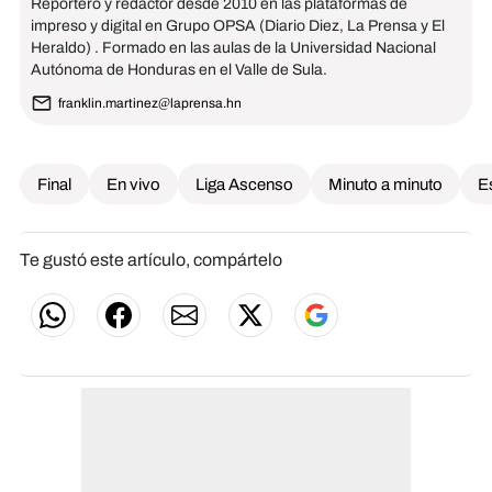
Reportero y redactor desde 2010 en las plataformas de
impreso y digital en Grupo OPSA (Diario Diez, La Prensa y El
Heraldo) . Formado en las aulas de la Universidad Nacional
Autónoma de Honduras en el Valle de Sula.
franklin.martinez@laprensa.hn
Final
En vivo
Liga Ascenso
Minuto a minuto
Es
Te gustó este artículo, compártelo