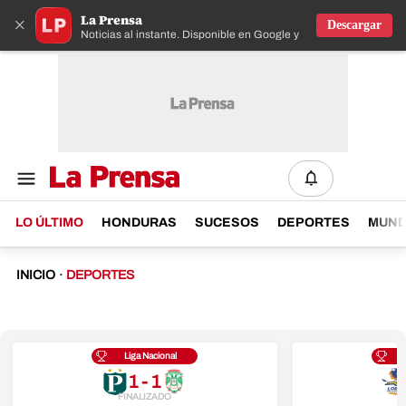
La Prensa
×
Descargar
Noticias al instante. Disponible en Google y IOS
LO ÚLTIMO
HONDURAS
SUCESOS
DEPORTES
MUN
INICIO
·
DEPORTES
Liga Nacional
1 - 1
FINALIZADO
F