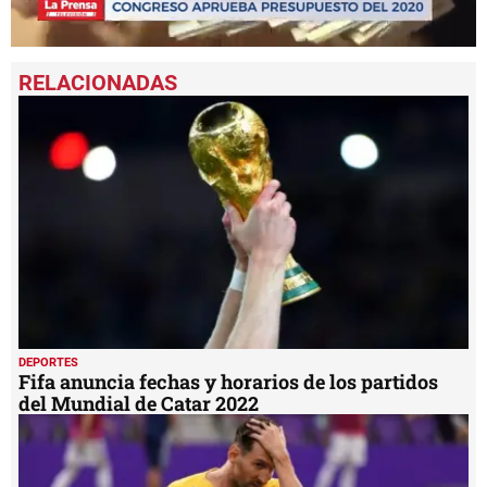
0
seconds
of
1
minute,
15
seconds
DEPORTES
Fifa anuncia fechas y horarios de los partidos
del Mundial de Catar 2022