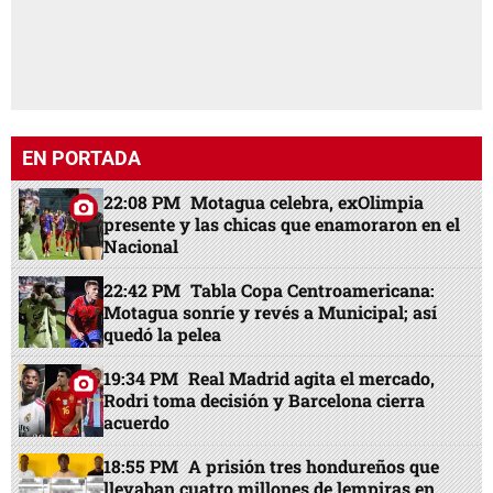
EN PORTADA
22:08 PM
Motagua celebra, exOlimpia
presente y las chicas que enamoraron en el
Nacional
22:42 PM
Tabla Copa Centroamericana:
Motagua sonríe y revés a Municipal; así
quedó la pelea
19:34 PM
Real Madrid agita el mercado,
Rodri toma decisión y Barcelona cierra
acuerdo
18:55 PM
A prisión tres hondureños que
llevaban cuatro millones de lempiras en