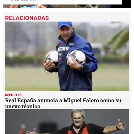
0
seconds
of
2
minutes,
21
seconds
DEPORTES
Real España anuncia a Miguel Falero como su
nuevo técnico