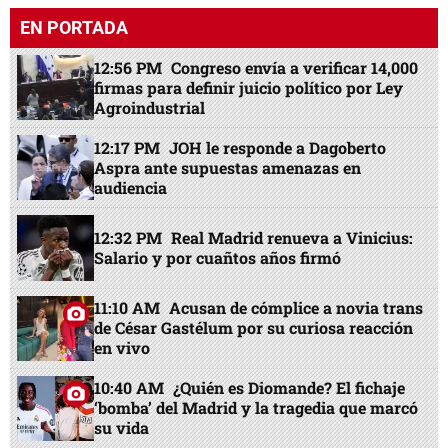
EN PORTADA
12:56 PM
Congreso envía a verificar 14,000
firmas para definir juicio político por Ley
Agroindustrial
12:17 PM
JOH le responde a Dagoberto
Aspra ante supuestas amenazas en
audiencia
12:32 PM
Real Madrid renueva a Vinicius:
Salario y por cuañtos años firmó
11:10 AM
Acusan de cómplice a novia trans
de César Gastélum por su curiosa reacción
en vivo
10:40 AM
¿Quién es Diomande? El fichaje
‘bomba’ del Madrid y la tragedia que marcó
su vida