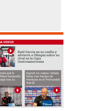
SA VIDEOS
Raúl García no se confía y
advierte a Olimpia sobre su
rival en la Copa
Centroamericana
evela qué le
Espinel sin rodeos: Señala
 fútbol hondureño
fallas tras fracaso de
saje tras su
Honduras en el Premundial
Sub-20