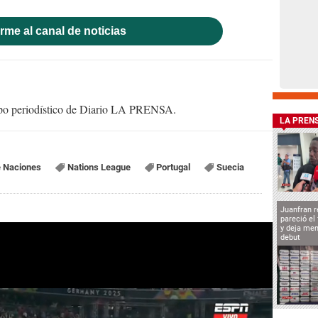
rme al canal de noticias
uipo periodístico de Diario LA PRENSA.
LA PREN
e Naciones
Nations League
Portugal
Suecia
Juanfran r
pareció el
y deja men
debut