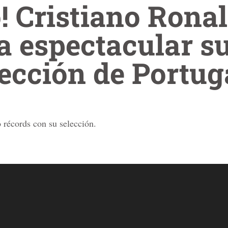
o! Cristiano Rona
 espectacular su
lección de Portug
 récords con su selección.