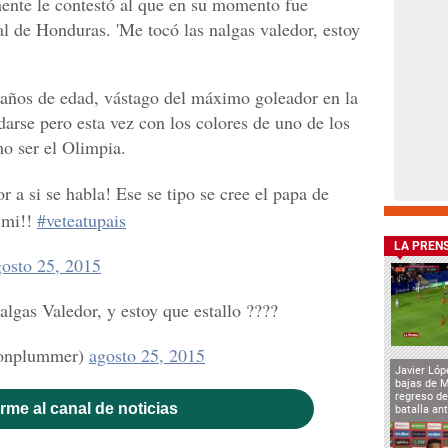
ente le contestó al que en su momento fue
 de Honduras. 'Me tocó las nalgas valedor, estoy
 años de edad, vástago del máximo goleador en la
idarse pero esta vez con los colores de uno de los
o ser el Olimpia.
r a si se habla! Ese se tipo se cree el papa de
a mi!!
#veteatupais
LA PREN
gosto 25, 2015
algas Valedor, y estoy que estallo ????
vonplummer)
agosto 25, 2015
Javier Lóp
bajas de 
regreso de
rme al canal de noticias
batalla an