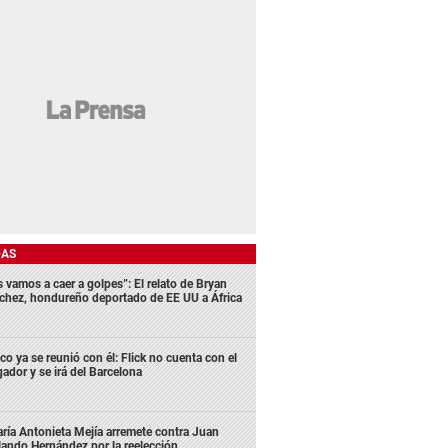
DAS
s vamos a caer a golpes”: El relato de Bryan
chez, hondureño deportado de EE UU a África
co ya se reunió con él: Flick no cuenta con el
gador y se irá del Barcelona
ría Antonieta Mejía arremete contra Juan
lando Hernández por la reelección