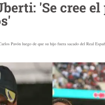
berti: 'Se cree e
s'
Carlos Pavón luego de que su hijo fuera sacado del Real Españ