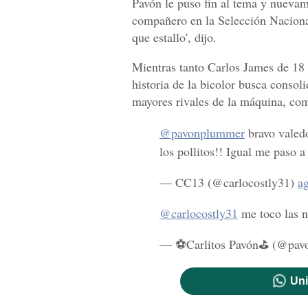
Pavón le puso fin al tema y nuevam
compañero en la Selección Nacional
que estallo', dijo.
Mientras tanto Carlos James de 18
historia de la bicolor busca consol
mayores rivales de la máquina, com
@pavonplummer
bravo valedo
los pollitos!! Igual me paso 
— CC13 (@carlocostly31)
a
@carlocostly31
me toco las n
— ⚽️Carlitos Pavón⛳️ (@pa
Uni