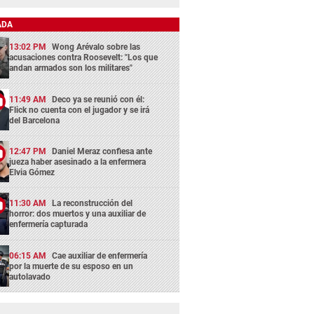
ADA
13:02 PM
Wong Arévalo sobre las
acusaciones contra Roosevelt: "Los que
andan armados son los militares"
11:49 AM
Deco ya se reunió con él:
Flick no cuenta con el jugador y se irá
del Barcelona
12:47 PM
Daniel Meraz confiesa ante
jueza haber asesinado a la enfermera
Elvia Gómez
11:30 AM
La reconstrucción del
horror: dos muertos y una auxiliar de
enfermería capturada
06:15 AM
Cae auxiliar de enfermería
por la muerte de su esposo en un
autolavado