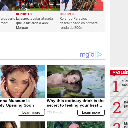
DEPORTES
DEPORTES
 aeropuerto
La espectacular atajada
Rolando Palacios
roso'
que le hicieron a Alex
descalificado en primera
Morgan
ronda de 200m
MÁS LEÍ
“Le
Sán
De
ju
Ma
Or