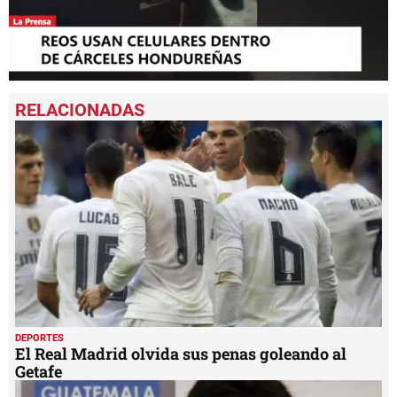
0
seconds
of
2
minutes,
6
seconds
DEPORTES
El Real Madrid olvida sus penas goleando al
Getafe