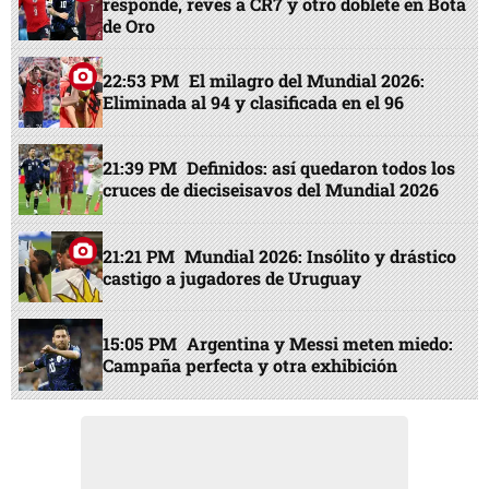
responde, revés a CR7 y otro doblete en Bota
de Oro
22:53 PM
El milagro del Mundial 2026:
Eliminada al 94 y clasificada en el 96
21:39 PM
Definidos: así quedaron todos los
cruces de dieciseisavos del Mundial 2026
21:21 PM
Mundial 2026: Insólito y drástico
castigo a jugadores de Uruguay
15:05 PM
Argentina y Messi meten miedo:
Campaña perfecta y otra exhibición