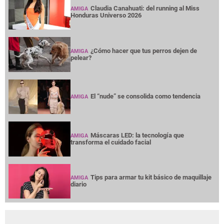
Claudia Canahuati: del running al Miss
AMIGA
Honduras Universo 2026
¿Cómo hacer que tus perros dejen de
AMIGA
pelear?
El “nude” se consolida como tendencia
AMIGA
Máscaras LED: la tecnología que
AMIGA
transforma el cuidado facial
Tips para armar tu kit básico de maquillaje
AMIGA
diario