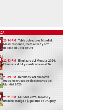
ADA
20:34 PM
Tabla goleadores Mundial:
Messi responde, revés a CR7 y otro
doblete en Bota de Oro
22:53 PM
El milagro del Mundial 2026:
Eliminada al 94 y clasificada en el 96
21:39 PM
Definidos: así quedaron
todos los cruces de dieciseisavos del
Mundial 2026
21:21 PM
Mundial 2026: Insólito y
drástico castigo a jugadores de Uruguay