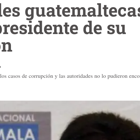
des guatemalteca
presidente de su
ón
P
los casos de corrupción y las autoridades no lo pudieron enco