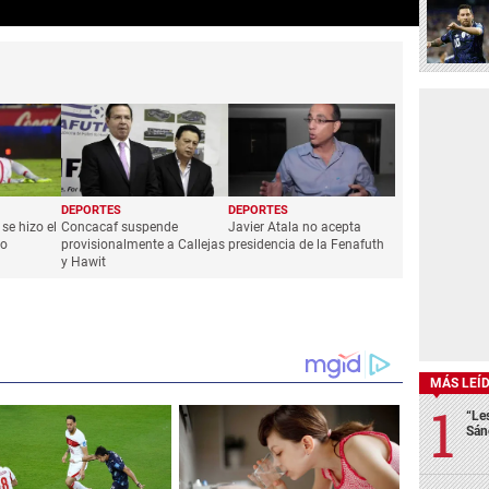
DEPORTES
DEPORTES
se hizo el
Concacaf suspende
Javier Atala no acepta
co
provisionalmente a Callejas
presidencia de la Fenafuth
y Hawit
MÁS LEÍ
“Le
Sán