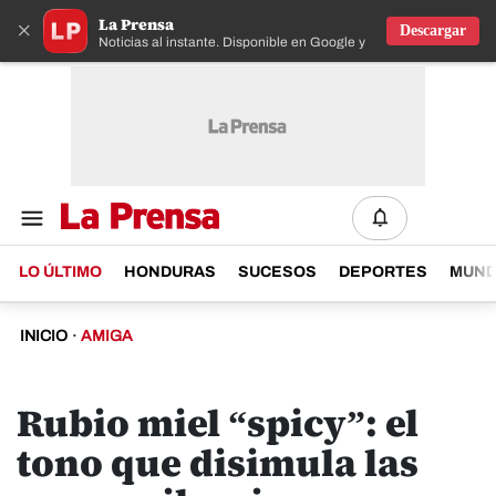
La Prensa
×
Descargar
Noticias al instante. Disponible en Google y IOS
LO ÚLTIMO
HONDURAS
SUCESOS
DEPORTES
MUN
INICIO
·
AMIGA
Rubio miel “spicy”: el
tono que disimula las