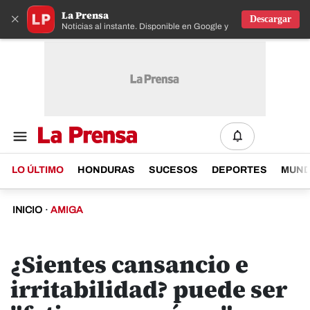
La Prensa
×
Descargar
Noticias al instante. Disponible en Google y IOS
LO ÚLTIMO
HONDURAS
SUCESOS
DEPORTES
MUN
INICIO
·
AMIGA
¿Sientes cansancio e
irritabilidad? puede ser