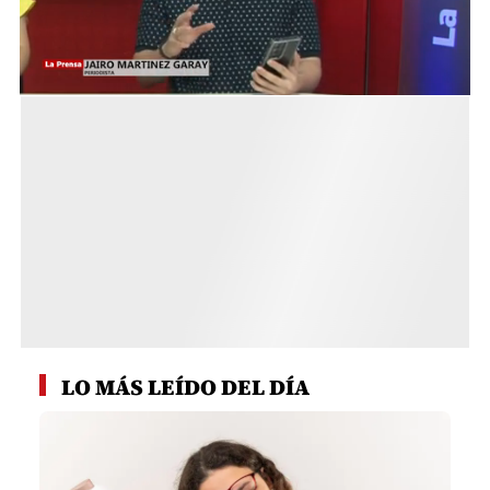
0
seconds
LO MÁS LEÍDO DEL DÍA
of
10
minutes,
42
seconds
1