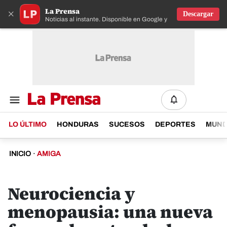
La Prensa
×
Descargar
Noticias al instante. Disponible en Google y IOS
LO ÚLTIMO
HONDURAS
SUCESOS
DEPORTES
MUN
INICIO
·
AMIGA
Neurociencia y
menopausia: una nueva