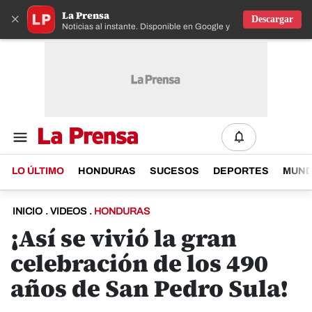
La Prensa
×
Descargar
Noticias al instante. Disponible en Google y IOS
LO ÚLTIMO
HONDURAS
SUCESOS
DEPORTES
MUN
INICIO
.
VIDEOS
.
HONDURAS
¡Así se vivió la gran
celebración de los 490
años de San Pedro Sula!