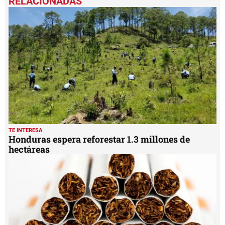
of
2
minutes,
8
seconds
TE INTERESA
Honduras espera reforestar 1.3 millones de
hectáreas