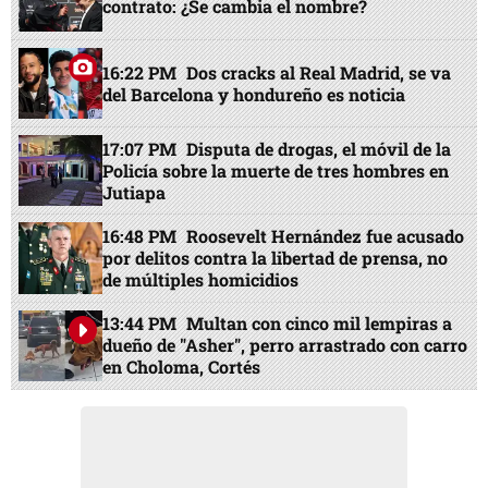
contrato: ¿Se cambia el nombre?
16:22 PM
Dos cracks al Real Madrid, se va
del Barcelona y hondureño es noticia
17:07 PM
Disputa de drogas, el móvil de la
Policía sobre la muerte de tres hombres en
Jutiapa
16:48 PM
Roosevelt Hernández fue acusado
por delitos contra la libertad de prensa, no
de múltiples homicidios
13:44 PM
Multan con cinco mil lempiras a
dueño de "Asher", perro arrastrado con carro
en Choloma, Cortés