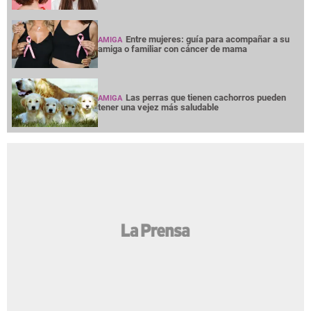
Noches en vela por insomnio y
AMIGA
preocupación, ¿qué hacer para tratarlo?
¿Terminar una amistad duele tanto como
AMIGA
una ruptura amorosa?
¿Cabello largo o corto? Elige tu corte según
AMIGA
tu cuello
Entre mujeres: guía para acompañar a su
AMIGA
amiga o familiar con cáncer de mama
Las perras que tienen cachorros pueden
AMIGA
tener una vejez más saludable