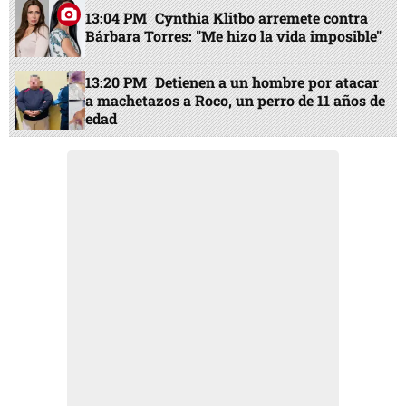
14:59 PM
Aprueban créditos por $225
millones para fortalecer la gestión de las
finanzas públicas
13:48 PM
Estas zonas de Tegucigalpa y SPS
no tendrán energía este viernes 7 de julio
15:02 PM
Nasry Asfura llega a Colombia
para investidura de Abelardo de la Espriella
13:04 PM
Cynthia Klitbo arremete contra
Bárbara Torres: "Me hizo la vida imposible"
13:20 PM
Detienen a un hombre por atacar
a machetazos a Roco, un perro de 11 años de
edad