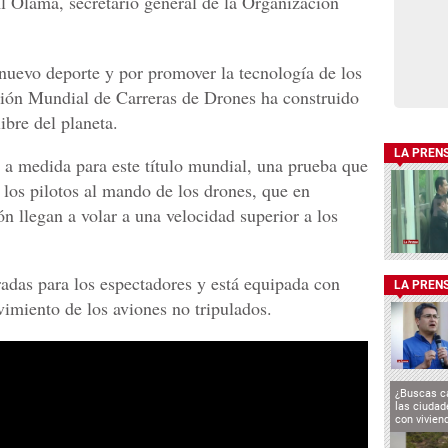
l Olama, secretario general de la Organización
nuevo deporte y por promover la tecnología de los
ción Mundial de Carreras de Drones ha construido
libre del planeta.
LA PREN
o a medida para este título mundial, una prueba que
e los pilotos al mando de los drones, que en
 llegan a volar a una velocidad superior a los
radas para los espectadores y está equipada con
LA PREN
vimiento de los aviones no tripulados.
¿Buscas c
las ciuda
con vivien