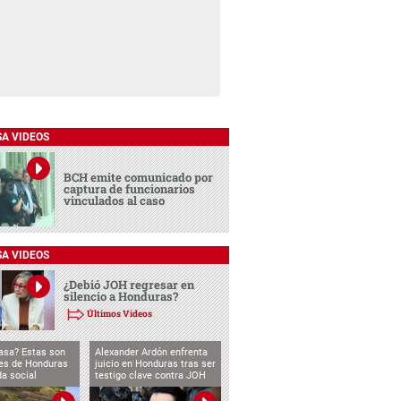
SA VIDEOS
BCH emite comunicado por
captura de funcionarios
vinculados al caso
SA VIDEOS
¿Debió JOH regresar en
silencio a Honduras?
Últimos Videos
asa? Estas son
Alexander Ardón enfrenta
des de Honduras
juicio en Honduras tras ser
da social
testigo clave contra JOH