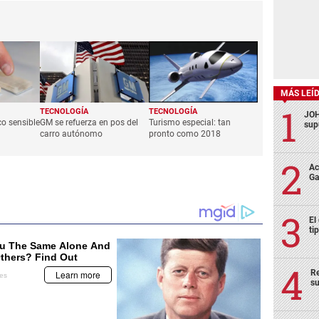
MÁS LEÍ
TECNOLOGÍA
TECNOLOGÍA
JOH
o sensible
GM se refuerza en pos del
Turismo especial: tan
sup
carro autónomo
pronto como 2018
Ac
Ga
El
ti
Re
su