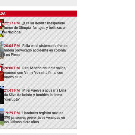
ADA
22:17 PM
¿Era su debut? Inesperado
héroe de Olimpia, festejos y bellezas en
el Nacional
20:04 PM
Falla en el sistema de frenos
habría provocado accidente en colonia
Los Pinos
20:00 PM
Real Madrid anuncia salida,
reunión con Vini y Vozinha firma con
nuevo club
21:41 PM
Milei vuelve a acusar a Lula
da Silva de ladrón y también lo llama
"corrupto"
19:29 PM
Honduras registra más de
390 prisiones preventivas vencidas en
los últimos siete años