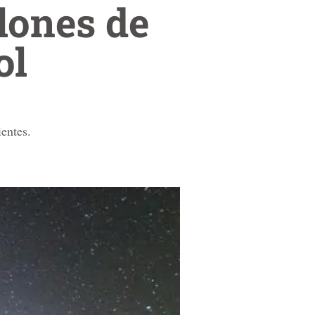
lones de
ol
entes.