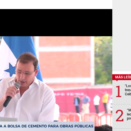
MÁS LEÍ
"Lo
tre
Cei
“M
le
pr