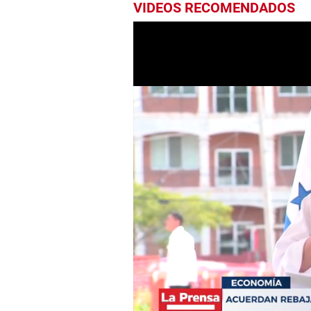
VIDEOS RECOMENDADOS
0
seconds
of
1