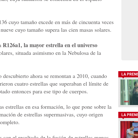
 R136 cuyo tamaño excede en más de cincuenta veces
 nueve cuyo tamaño supera las cien masas solares.
R126a1, la mayor estrella en el universo
 a
lares, situada asimismo en la Nebulosa de la
o descubierto ahora se remontan a 2010, cuando
LA PREN
ieron cuatro estrellas que superaban el límite de
ado entonces para ese tipo de cuerpos.
s estrellas en esa formación, lo que pone sobre la
mación de estrellas supermasivas, cuyo origen
LA PREN
ompleto.
 son el resultado de la fusión de estrellas menos