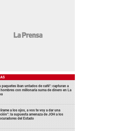
DAS
s paquetes iban untados de café": capturan a
s hombres con millonaria suma de dinero en La
ba
írame a los ojos, a vos te voy a dar una
cción”: la supuesta amenaza de JOH a los
ocuradores del Estado