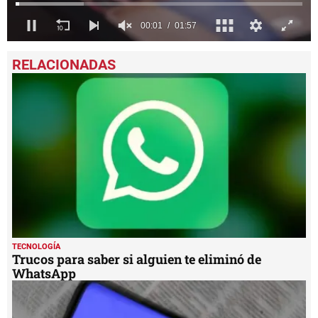
0
seconds
of
1
minute,
57
seconds
TECNOLOGÍA
Trucos para saber si alguien te eliminó de
WhatsApp