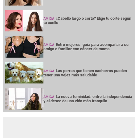
¿Cabello largo o corto? Elige tu corte según
AMIGA
tu cuello
Entre mujeres: guía para acompañar a su
AMIGA
amiga o familiar con cáncer de mama
Las perras que tienen cachorros pueden
AMIGA
tener una vejez más saludable
La nueva feminidad: entre la independencia
AMIGA
y el deseo de una vida más tranquila