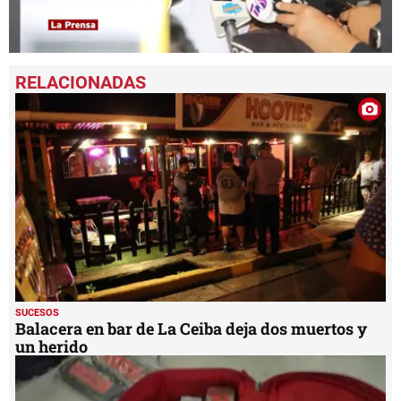
0
seconds
of
1
minute,
12
seconds
SUCESOS
Balacera en bar de La Ceiba deja dos muertos y
un herido