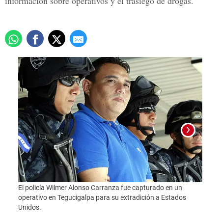
información sobre operativos y el trasiego de drogas.
El policía Wilmer Alonso Carranza fue capturado en un
Foto:
operativo en Tegucigalpa para su extradición a Estados
Unidos.