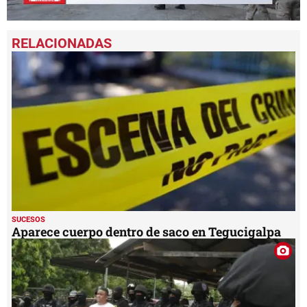
0
seconds
of
1
minute,
27
seconds
SUCESOS
Aparece cuerpo dentro de saco en Tegucigalpa