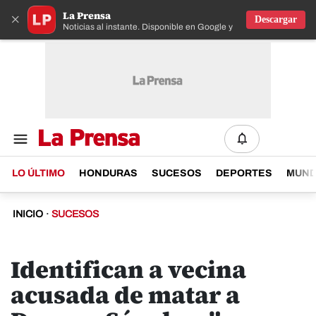
La Prensa
×
Descargar
Noticias al instante. Disponible en Google y IOS
LO ÚLTIMO
HONDURAS
SUCESOS
DEPORTES
MUN
INICIO
·
SUCESOS
Identifican a vecina
acusada de matar a