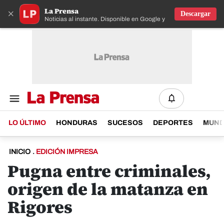
La Prensa
×
Descargar
Noticias al instante. Disponible en Google y IOS
LO ÚLTIMO
HONDURAS
SUCESOS
DEPORTES
MUN
INICIO
.
EDICIÓN IMPRESA
Pugna entre criminales,
origen de la matanza en
Rigores