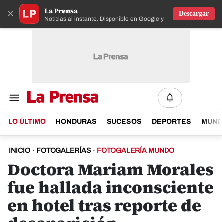
La Prensa
×
Descargar
Noticias al instante. Disponible en Google y IOS
LO ÚLTIMO
HONDURAS
SUCESOS
DEPORTES
MUN
INICIO
·
FOTOGALERÍAS
·
FOTOGALERÍA MUNDO
Doctora Mariam Morales
fue hallada inconsciente
en hotel tras reporte de