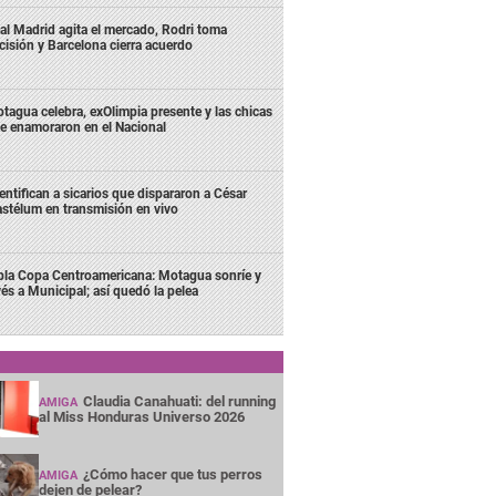
al Madrid agita el mercado, Rodri toma
cisión y Barcelona cierra acuerdo
tagua celebra, exOlimpia presente y las chicas
e enamoraron en el Nacional
entifican a sicarios que dispararon a César
stélum en transmisión en vivo
bla Copa Centroamericana: Motagua sonríe y
vés a Municipal; así quedó la pelea
Claudia Canahuati: del running
AMIGA
al Miss Honduras Universo 2026
¿Cómo hacer que tus perros
AMIGA
dejen de pelear?