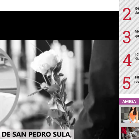
Re
de
Mo
qu
Id
Ga
Ta
re
AMIGA