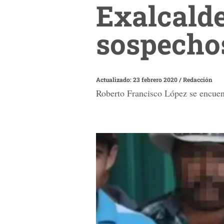
Exalcald
sospechos
Actualizado: 23 febrero 2020
/
Redacción
Roberto Francisco López se encuentr