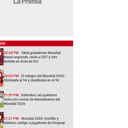
ADA
20:34 PM
Tabla goleadores Mundial:
Messi responde, revés a CR7 y otro
doblete en Bota de Oro
22:53 PM
El milagro del Mundial 2026:
Eliminada al 94 y clasificada en el 96
21:39 PM
Definidos: así quedaron
todos los cruces de dieciseisavos del
Mundial 2026
21:21 PM
Mundial 2026: Insólito y
drástico castigo a jugadores de Uruguay