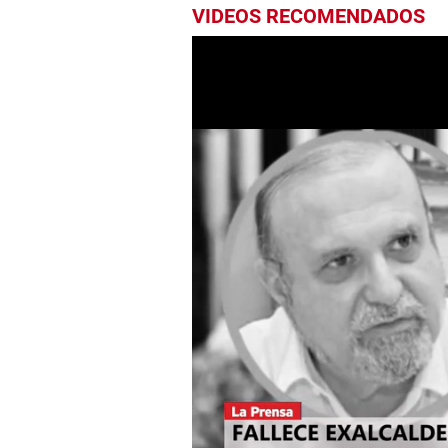
VIDEOS RECOMENDADOS
0
seconds
of