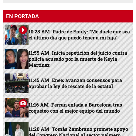
EN PORTADA
10:28 AM
Padre de Emily: "Me duele que sea
el último día que puedo tener a mi hija"
11:55 AM
Inicia repetición del juicio contra
policía acusado por la muerte de Keyla
Martínez
11:45 AM
Enee: avanzan consensos para
aprobar la ley de rescate de la estatal
11:16 AM
Ferran enfada a Barcelona tras
coqueteo con el mejor equipo del mundo
11:20 AM
Tomás Zambrano promete apoyo
del Congreso Nacional al sector palmero