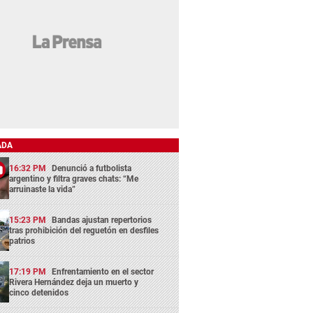
ADA
16:32 PM
Denunció a futbolista
argentino y filtra graves chats: “Me
arruinaste la vida”
15:23 PM
Bandas ajustan repertorios
tras prohibición del reguetón en desfiles
patrios
17:19 PM
Enfrentamiento en el sector
Rivera Hernández deja un muerto y
cinco detenidos