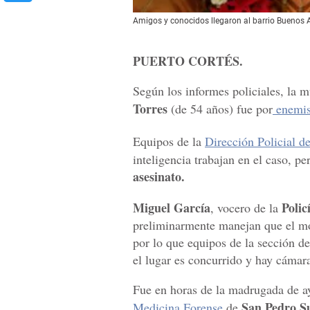
Amigos y conocidos llegaron al barrio Buenos Ai
PUERTO CORTÉS.
Según los informes policiales, la m
Torres
(de 54 años) fue por
enemis
Equipos de la
Dirección Policial d
inteligencia trabajan en el caso, pe
asesinato.
Miguel García
Polic
, vocero de la
preliminarmente manejan que el mo
por lo que equipos de la sección d
el lugar es concurrido y hay cámara
Fue en horas de la madrugada de ay
San Pedro S
Medicina Forense
de