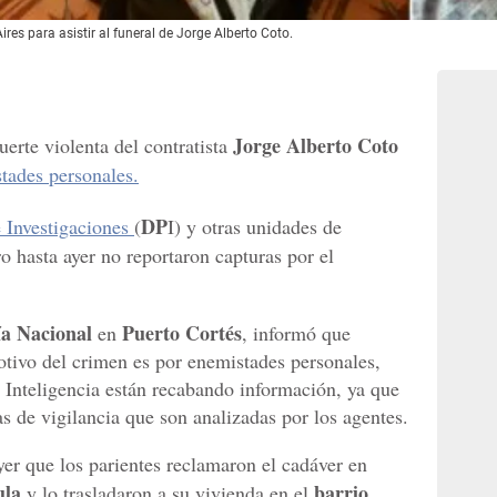
res para asistir al funeral de Jorge Alberto Coto.
Jorge Alberto Coto
uerte violenta del contratista
tades personales.
DP
e Investigaciones
(
I) y otras unidades de
ro hasta ayer no reportaron capturas por el
ía Nacional
Puerto Cortés
en
, informó que
tivo del crimen es por enemistades personales,
e Inteligencia están recabando información, ya que
s de vigilancia que son analizadas por los agentes.
er que los parientes reclamaron el cadáver en
ula
barrio
y lo trasladaron a su vivienda en el