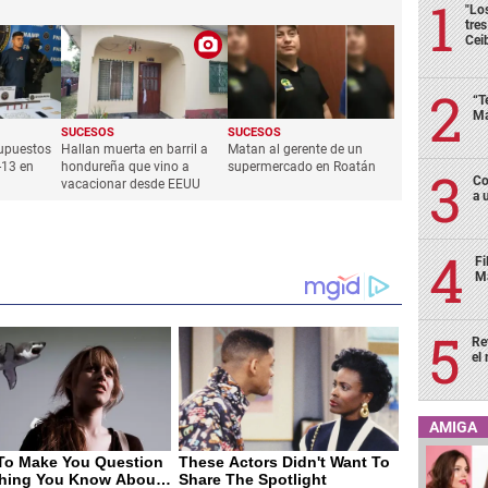
"Lo
tre
Cei
“T
Má
SUCESOS
SUCESOS
upuestos
Hallan muerta en barril a
Matan al gerente de un
-13 en
hondureña que vino a
supermercado en Roatán
Co
vacacionar desde EEUU
a 
Fi
Má
Re
el
AMIGA