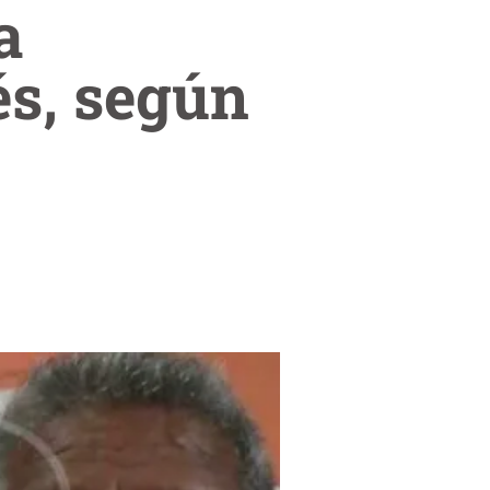
a
és, según