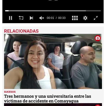
0
seconds
of
33
seconds
SUCESOS
Tres hermanos y una universitaria entre las
víctimas de accidente en Comayagua