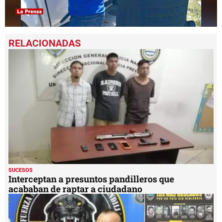
0
seconds
of
1
minute,
36
seconds
SUCESOS
Interceptan a presuntos pandilleros que
acababan de raptar a ciudadano