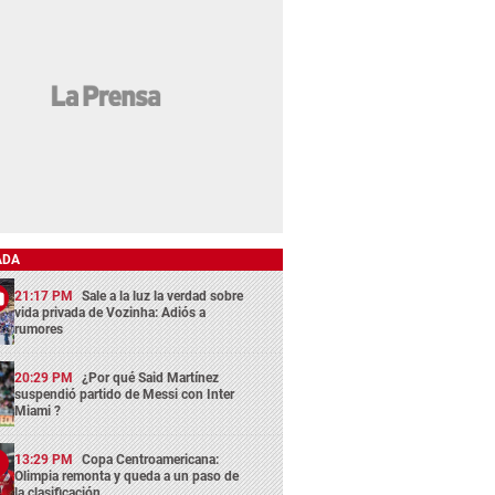
ADA
21:17 PM
Sale a la luz la verdad sobre
vida privada de Vozinha: Adiós a
rumores
20:29 PM
¿Por qué Said Martínez
suspendió partido de Messi con Inter
Miami ?
13:29 PM
Copa Centroamericana:
Olimpia remonta y queda a un paso de
la clasificación