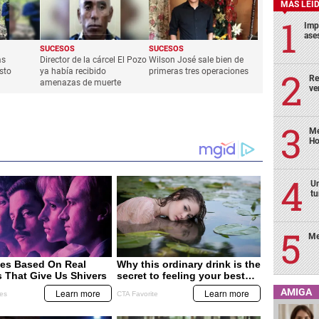
MÁS LEÍ
Imp
ase
SUCESOS
SUCESOS
as
Director de la cárcel El Pozo
Wilson José sale bien de
sto
ya había recibido
primeras tres operaciones
Re
amenazas de muerte
ve
Me
Ho
Un
tu
Me
AMIGA