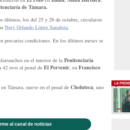
itenciaría de Támara.
os últimos, los del 25 y 26 de octubre, circularon
aña
Nery Orlando López Sanabria
.
 en precarias condiciones. En los últimos meses se
Penitenciaría
farranchos en el interior de la
El Porvenir
Francisco
a 42 reos al penal de
, en
LA PREN
Choluteca
n en Támara, nueve en el penal de
, uno
.
rme al canal de noticias