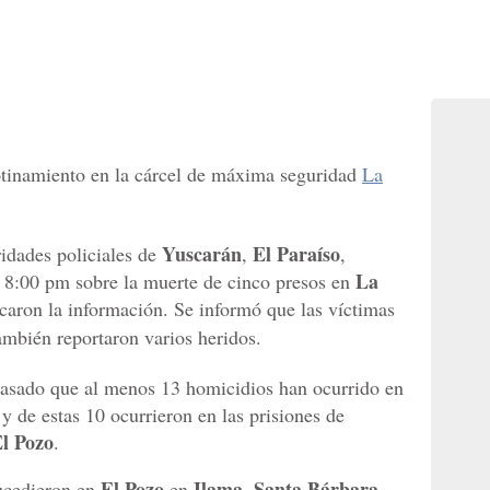
tinamiento en la cárcel de máxima seguridad
La
Yuscarán
El Paraíso
ridades policiales de
,
,
La
s 8:00 pm sobre la muerte de cinco presos en
ficaron la información. Se informó que las víctimas
ambién reportaron varios heridos.
asado que al menos 13 homicidios han ocurrido en
 y de estas 10 ocurrieron en las prisiones de
l Pozo
.
El Pozo
Ilama
Santa Bárbara
sucedieron en
en
,
,