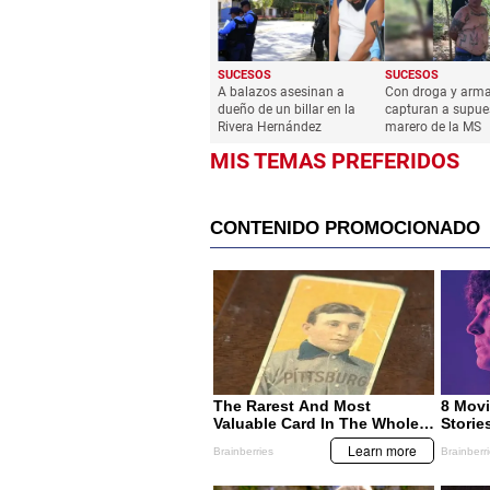
SUCESOS
SUCESOS
A balazos asesinan a
Con droga y arm
dueño de un billar en la
capturan a supue
Rivera Hernández
marero de la MS
MIS TEMAS PREFERIDOS