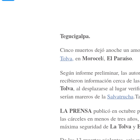
Tegucigalpa.
Cinco muertos dejó anoche un amo
Morocel
El Paraíso
Tolva,
en
í,
.
Según informe preliminar, las auto
recibieron información cerca de la
Tolva
, al desplazarse al lugar veri
serían mareros de la
Salvatrucha
.T
LA PRENSA
publicó en octubre p
las cárceles en menos de tres años,
La Tolva
E
máxima seguridad de
y
De las 13 muertes violentas, seis 