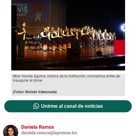
Miss Yomila Aguirre, rectora de la institución, momentos antes de
Los a
inaugurar el show.
algun
marav
(Fotos: Moisés Valenzuela)
(Foto
Unirme al canal de noticias
Daniela Ramos
daniela.ramos@laprensa.hn