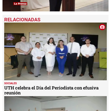
0
seconds
of
1
minute,
44
seconds
SOCIALES
UTH celebra el Día del Periodista con efusiva
reunión