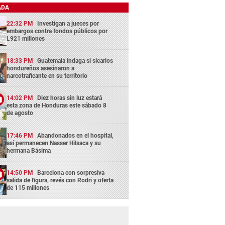
ADA
22:32 PM
Investigan a jueces por
embargos contra fondos públicos por
L921 millones
18:33 PM
Guatemala indaga si sicarios
hondureños asesinaron a
narcotraficante en su territorio
14:02 PM
Diez horas sin luz estará
esta zona de Honduras este sábado 8
de agosto
17:46 PM
Abandonados en el hospital,
así permanecen Nasser Hilsaca y su
hermana Básima
14:50 PM
Barcelona con sorpresiva
salida de figura, revés con Rodri y oferta
de 115 millones