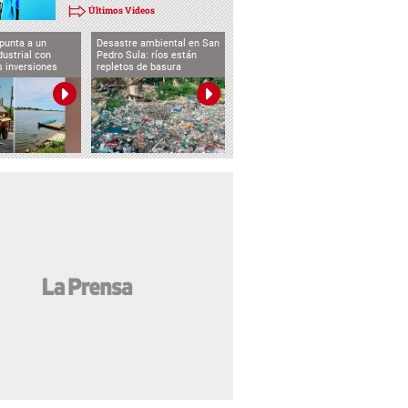
Últimos Videos
punta a un
Desastre ambiental en San
dustrial con
Pedro Sula: ríos están
s inversiones
repletos de basura