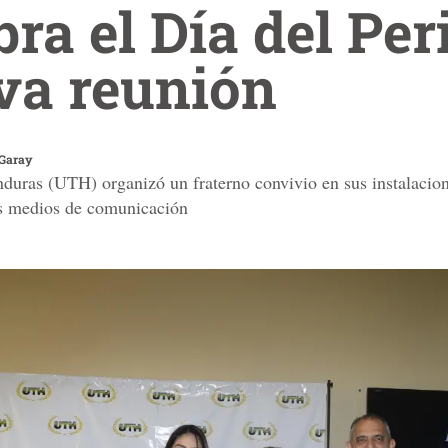
ra el Día del Per
va reunión
 Garay
uras (UTH) organizó un fraterno convivio en sus instalacione
es medios de comunicación