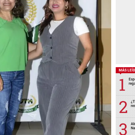
MÁS LEÍ
Esp
rega
¿T
re
Ab
Na