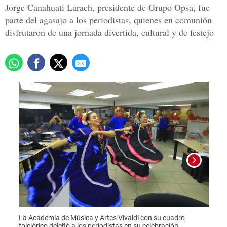
Jorge Canahuati Larach, presidente de Grupo Opsa, fue
parte del agasajo a los periodistas, quienes en comunión
disfrutaron de una jornada divertida, cultural y de festejo
La Academia de Música y Artes Vivaldi con su cuadro
Jorge
folclórico deleitó a los periodistas en su celebración.