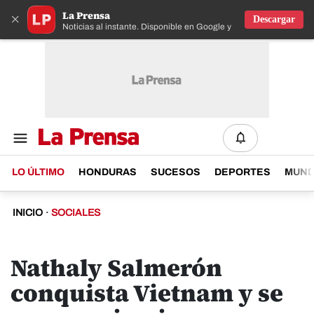
La Prensa
×
Descargar
Noticias al instante. Disponible en Google y IOS
LO ÚLTIMO
HONDURAS
SUCESOS
DEPORTES
MUN
INICIO
·
SOCIALES
Nathaly Salmerón
conquista Vietnam y se