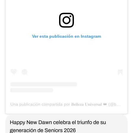
Ver esta publicación en Instagram
Una publicación compartida por 𝐁𝐞𝐥𝐥𝐞𝐳𝐚 𝐔𝐧𝐢𝐯𝐞𝐫𝐬𝐚𝐥 👑 (@bellezauniversalofficial)
Happy New Dawn celebra el triunfo de su
generación de Seniors 2026