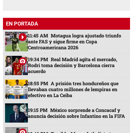
EN PORTADA
11:45 AM
Motagua logra ajustado triunfo
ante FAS y sigue firme en Copa
Centroamericana 2026
19:34 PM
Real Madrid agita el mercado,
Rodri toma decisión y Barcelona cierra
acuerdo
18:55 PM
A prisión tres hondureños que
llevaban cuatro millones de lempiras en
efectivo en La Ceiba
19:15 PM
México sorprende a Concacaf y
anuncia decisión sobre Infantino en la FIFA