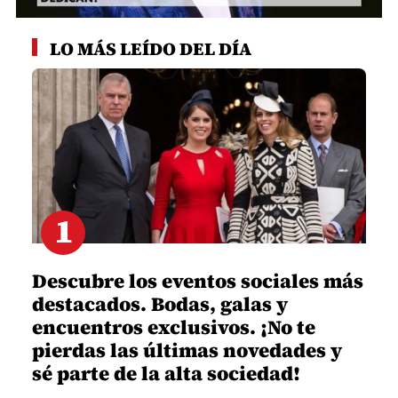
0
seconds
LO MÁS LEÍDO DEL DÍA
of
3
minutes,
19
seconds
1
Descubre los eventos sociales más
destacados. Bodas, galas y
encuentros exclusivos. ¡No te
pierdas las últimas novedades y
sé parte de la alta sociedad!