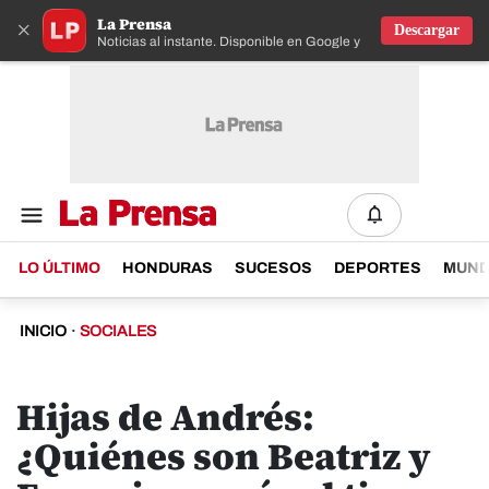
La Prensa
×
Descargar
Noticias al instante. Disponible en Google y IOS
LO ÚLTIMO
HONDURAS
SUCESOS
DEPORTES
MUN
INICIO
·
SOCIALES
Hijas de Andrés:
¿Quiénes son Beatriz y