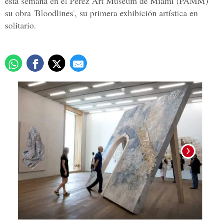
esta semana en el Pérez Art Museum de Miami (PAMM)
su obra 'Bloodlines', su primera exhibición artística en
solitario.
Foto: