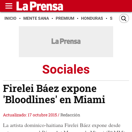
INICIO
MENTE SANA
PREMIUM
HONDURAS
SAN PEDR
Sociales
Firelei Báez expone
'Bloodlines' en Miami
Actualizado: 17 octubre 2015
/
Redacción
La artista dominico-haitiana Firelei Báez expone desde