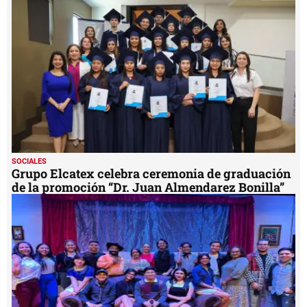
minute,
45
seconds
SOCIALES
Grupo Elcatex celebra ceremonia de graduación
de la promoción “Dr. Juan Almendarez Bonilla”