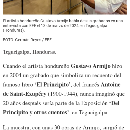
El artista hondureño Gustavo Armijo habla de sus grabados en una
entrevista con EFE el 13 de marzo de 2024, en Tegucigalpa
(Honduras).
FOTO: Germán Reyes / EFE
Tegucigalpa, Honduras.
Gustavo Armijo
Cuando el artista hondureño
hizo
en 2004 un grabado que simboliza un recuento del
‘El Principito’
Antoine
famoso libro
, del francés
de Saint-Exupéry
(1900-1944), nunca imaginó que
‘Del
20 años después sería parte de la Exposición
Principito y otros cuentos’
, en Tegucigalpa.
La muestra, con unas 30 obras de Armijo, surgió de