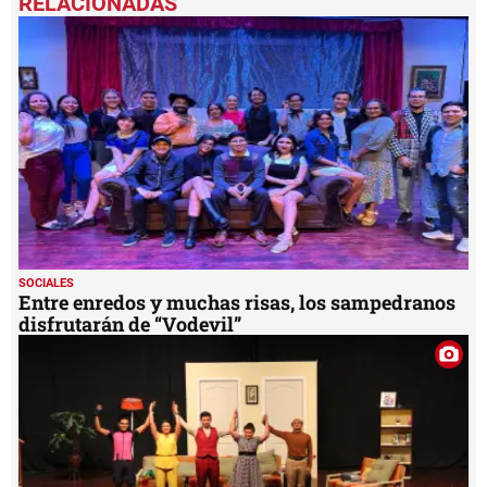
of
1
minute,
13
seconds
SOCIALES
Entre enredos y muchas risas, los sampedranos
disfrutarán de “Vodevil”