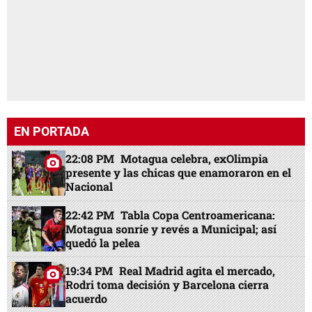
EN PORTADA
22:08 PM
Motagua celebra, exOlimpia
presente y las chicas que enamoraron en el
Nacional
22:42 PM
Tabla Copa Centroamericana:
Motagua sonríe y revés a Municipal; así
quedó la pelea
19:34 PM
Real Madrid agita el mercado,
Rodri toma decisión y Barcelona cierra
acuerdo