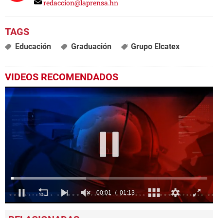
redaccion@laprensa.hn
Educación
Graduación
Grupo Elcatex
VIDEOS RECOMENDADOS
0
seconds