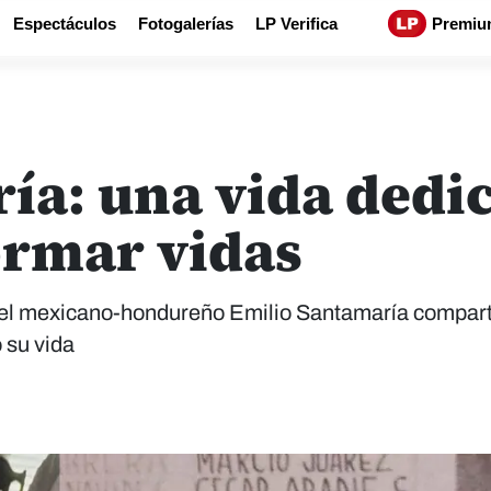
Espectáculos
Fotogalerías
LP Verifica
Premiu
ía: una vida dedi
ormar vidas
 el mexicano-hondureño Emilio Santamaría compart
 su vida