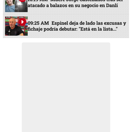
Censo Nacional de Población y Vivienda
10:48 AM
Salen a la luz las primeras
hipótesis de la masacre en Olanchito
10:41 AM
Sin pensión ni descanso: la
realidad de los adultos mayores en la ciudad
industrial
10:19 AM
Muere Jorge Castellanos tras ser
atacado a balazos en su negocio en Danlí
09:25 AM
Espinel deja de lado las excusas y
fichaje podría debutar: "Está en la lista..."