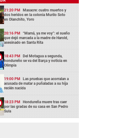
ADA
21:20 PM
Masacre: cuatro muertos y
dos heridos en la colonia Murilo Soto
en Olanchito, Yoro
20:16 PM
“Mamá, ya me voy”: el sueño
que dejó marcada a la madre de Harold,
asesinado en Santa Rita
18:43 PM
Del Motagua a segunda,
hondureño se va del Barça y noticia en
Olimpia
19:00 PM
Las pruebas que acorralan a
acusada de matar a puñaladas a su hija
recién nacida
18:23 PM
Hondureña muere tras caer
por las gradas de su casa en San Pedro
Sula