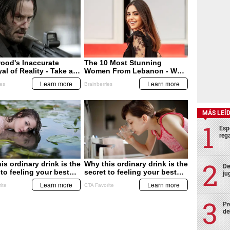
MÁS LEÍ
Esp
rega
De
ju
Pr
de