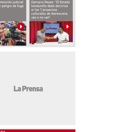
tención judicial
Damario Reyes: "El Estado
 peligro de fuga
hondureño debe decirnos
si los 7 proyectos
culturales de Iberescena
van o no van"