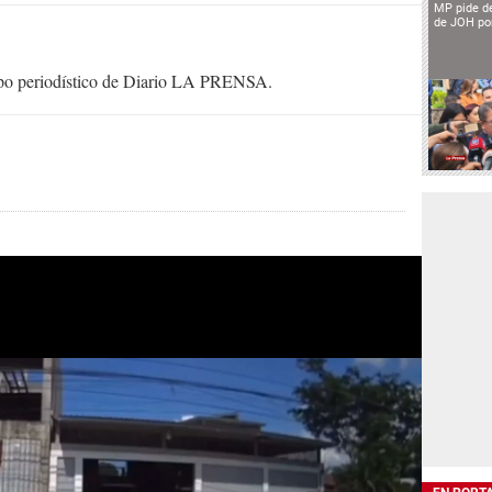
MP pide de
de JOH por
uipo periodístico de Diario LA PRENSA.