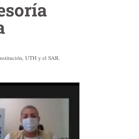
esoría
a
 institución, UTH y el SAR.