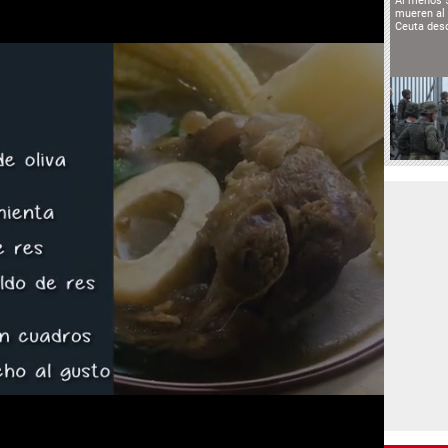
Al menos 
mueren al 
Ceuta des