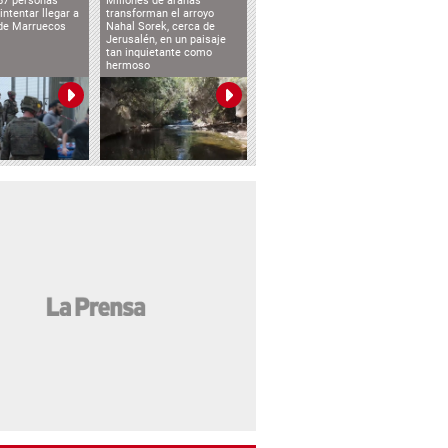
57 personas
Millones de arañas
intentar llegar a
transforman el arroyo
de Marruecos
Nahal Sorek, cerca de
Jerusalén, en un paisaje
tan inquietante como
hermoso