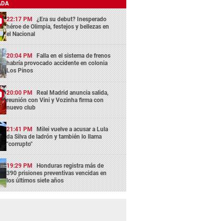
ADA
22:17 PM
¿Era su debut? Inesperado
héroe de Olimpia, festejos y bellezas en
el Nacional
20:04 PM
Falla en el sistema de frenos
habría provocado accidente en colonia
Los Pinos
20:00 PM
Real Madrid anuncia salida,
reunión con Vini y Vozinha firma con
nuevo club
21:41 PM
Milei vuelve a acusar a Lula
da Silva de ladrón y también lo llama
"corrupto"
19:29 PM
Honduras registra más de
390 prisiones preventivas vencidas en
los últimos siete años