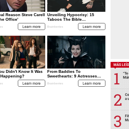
MÁS LEÍ
“Te 
Már
Co
a 
Fi
Má