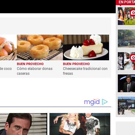
EN PORT
BUEN PROVECHO
BUEN PROVECHO
de coco
Cómo elaborar donas
Cheesecake tradicional con
caseras
fresas