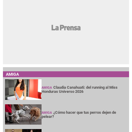
AMIGA
Claudia Canahuati: del running al Miss
AMIGA
Honduras Universo 2026
¿Cómo hacer que tus perros dejen de
AMIGA
pelear?