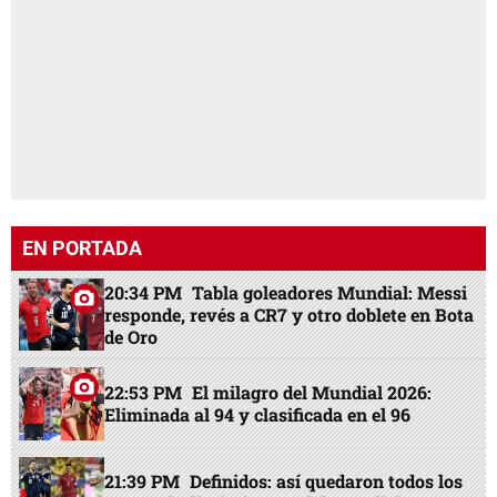
EN PORTADA
20:34 PM
Tabla goleadores Mundial: Messi
responde, revés a CR7 y otro doblete en Bota
de Oro
22:53 PM
El milagro del Mundial 2026:
Eliminada al 94 y clasificada en el 96
21:39 PM
Definidos: así quedaron todos los