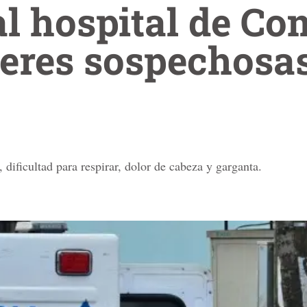
al hospital de C
eres sospechosa
 dificultad para respirar, dolor de cabeza y garganta.