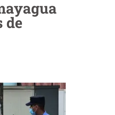
omayagua
s de