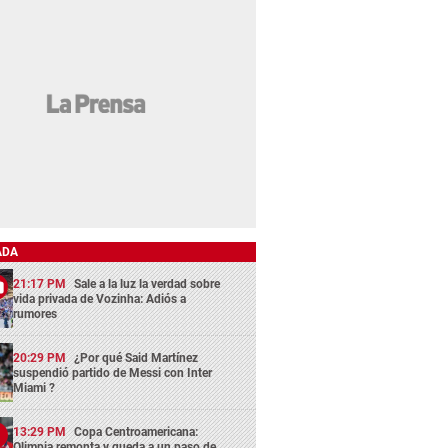
ADA
21:17 PM
Sale a la luz la verdad sobre
vida privada de Vozinha: Adiós a
rumores
20:29 PM
¿Por qué Said Martínez
suspendió partido de Messi con Inter
Miami ?
13:29 PM
Copa Centroamericana:
Olimpia remonta y queda a un paso de