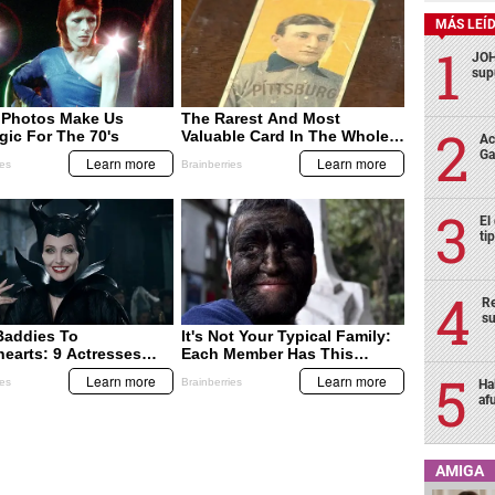
MÁS LEÍ
JOH
sup
Ac
Ga
El
ti
Re
su
Ha
af
AMIGA