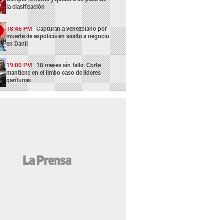
la clasificación
18:46 PM
Capturan a venezolano por
muerte de expolicía en asalto a negocio
en Danlí
19:00 PM
18 meses sin fallo: Corte
mantiene en el limbo caso de líderes
garífunas