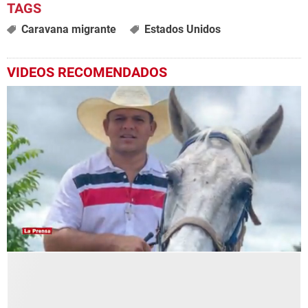
Caravana migrante
Estados Unidos
VIDEOS RECOMENDADOS
0
seconds
of
52
seconds