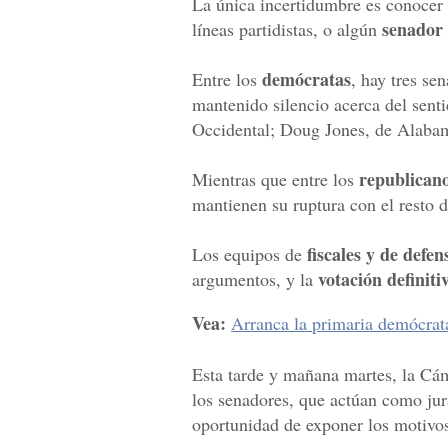
La única incertidumbre es conocer si
senador
líneas partidistas, o algún
demócratas
Entre los
, hay tres se
mantenido silencio acerca del sent
Occidental; Doug Jones, de Alaba
republican
Mientras que entre los
mantienen su ruptura con el resto 
fiscales y de defen
Los equipos de
votación definiti
argumentos, y la
Vea:
Arranca la primaria demócrata
Esta tarde y mañana martes, la Cám
los senadores, que actúan como ju
oportunidad de exponer los motivos