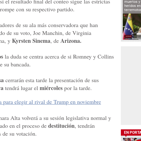
 el resultado final del conteo sigue las estrictas
muertos y 
heridos en
rompe con su respectivo partido.
terremoto
nadores de su ala más conservadora que han
ido de su voto, Joe Manchin, de Virginia
Kyrsten Sinema
Arizona.
ma, y
, de
os
la duda se centra acerca de si Romney y Collins
de su bancada.
sa
cerrarán esta tarde la presentación de sus
va
miércoles
tendrá lugar el
por la tarde.
 para elegir al rival de Trump en noviembre
ara Alta volverá a su sesión legislativa normal y
destitución
rado en el proceso de
, tendrán
 de su votación.
EN PORT