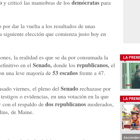
o
demócratas
y criticó las maniobras de los
para
zo por dar la vuelta a los resultados de unas
 la siguiente elección que comienza justo hoy en
iones, la realidad es que se da por consumada la
LA PREN
Senado,
republicanos,
efinitivo en el
donde los
el
53 escaños
con una leve mayoría de
frente a 47.
Senado
sado viernes, el pleno del
rechazase por
 testigos o evidencias, en una votación en la que
LA PREN
dos republicanos
r con el respaldo de
moderados,
ins, de Maine.
Ascienden 