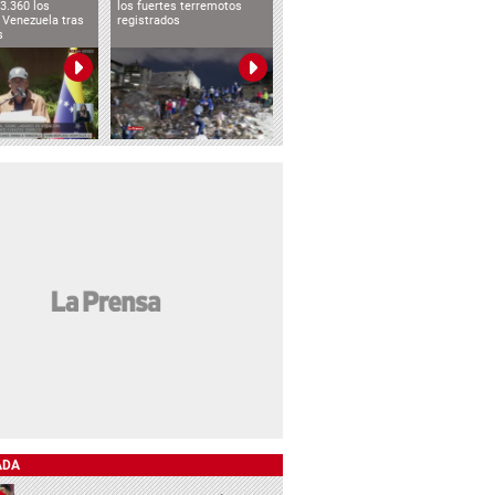
3.360 los
los fuertes terremotos
 Venezuela tras
registrados
s
ADA