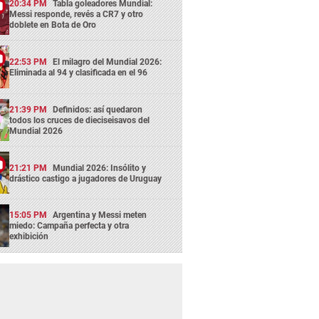
20:34 PM
Tabla goleadores Mundial:
Messi responde, revés a CR7 y otro
doblete en Bota de Oro
22:53 PM
El milagro del Mundial 2026:
Eliminada al 94 y clasificada en el 96
21:39 PM
Definidos: así quedaron
todos los cruces de dieciseisavos del
Mundial 2026
21:21 PM
Mundial 2026: Insólito y
drástico castigo a jugadores de Uruguay
15:05 PM
Argentina y Messi meten
miedo: Campaña perfecta y otra
exhibición