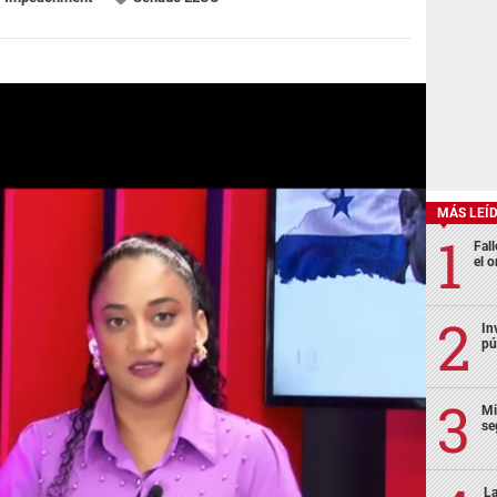
MÁS LEÍ
Fall
el o
In
pú
Mi
se
La