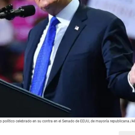
io político celebrado en su contra en el Senado de EEUU, de mayoría republicana./A