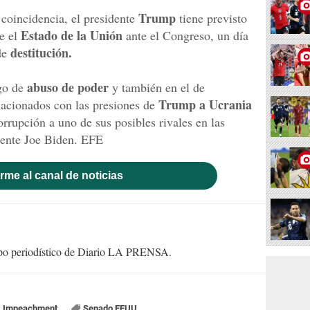
Trump
coincidencia, el presidente
tiene previsto
Estado de la Unión
re el
ante el Congreso, un día
destitución.
de
abuso de poder
rgo de
y también en el de
Trump a Ucrania
lacionados con las presiones de
orrupción a uno de sus posibles rivales en las
dente Joe Biden. EFE
rme al canal de noticias
uipo periodístico de Diario LA PRENSA.
Impeachment
Senado EEUU