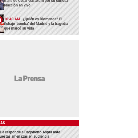
trans de César Gastélum por su curiosa
reacción en vivo
10:40 AM
¿Quién es Diomande? El
fichaje ‘bomba’ del Madrid y la tragedia
que marcó su vida
DAS
 le responde a Dagoberto Aspra ante
uestas amenazas en audiencia