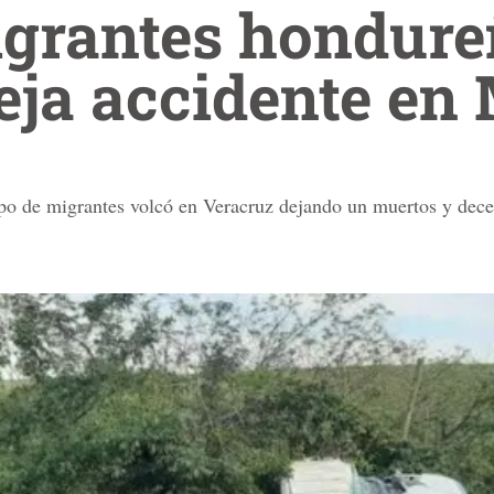
igrantes hondure
eja accidente en
po de migrantes volcó en Veracruz dejando un muertos y dece