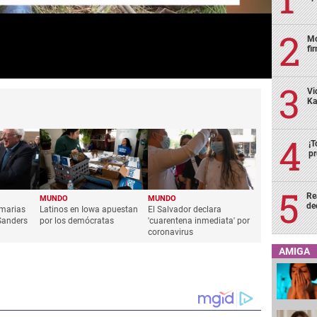
Mo
fi
Vi
Ka
¡T
pr
Re
MUNDO
MUNDO
de
imarias
Latinos en Iowa apuestan
El Salvador declara
Sanders
por los demócratas
'cuarentena inmediata' por
coronavirus
AMIGA