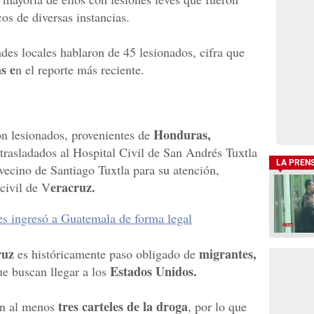
os de diversas instancias.
es locales hablaron de 45 lesionados, cifra que
s e
n el reporte más reciente.
Honduras,
n lesionados, provenientes de
trasladados al Hospital Civil de San Andrés Tuxtla
LA PREN
vecino de Santiago Tuxtla para su atención,
eracruz.
civil de V
s ingresó a Guatemala de forma legal
ruz
migrantes,
es históricamente paso obligado de
Estados Unidos.
e buscan llegar a los
tres carteles de la droga
an al menos
, por lo que