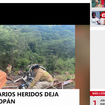
MÁS LEÍ
JOH
sup