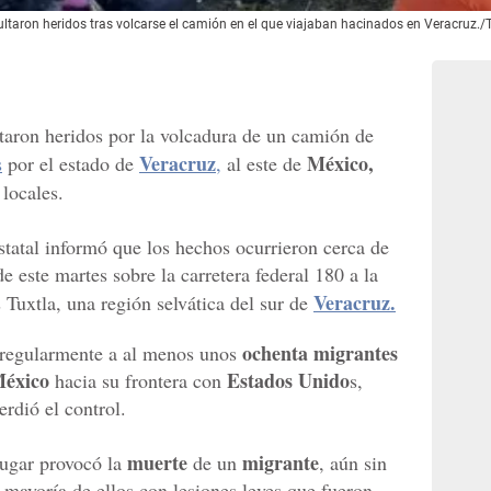
sultaron heridos tras volcarse el camión en el que viajaban hacinados en Veracruz./T
aron heridos por la volcadura de un camión de
Veracruz
México,
s
por el estado de
,
al este de
locales.
statal informó que los hechos ocurrieron cerca de
 este martes sobre la carretera federal 180 a la
Veracruz.
 Tuxtla, una región selvática del sur de
ochenta migrantes
rregularmente a al menos unos
éxico
Estados Unido
hacia su frontera con
s,
rdió el control.
muerte
migrante
lugar provocó la
de un
, aún sin
a mayoría de ellos con lesiones leves que fueron