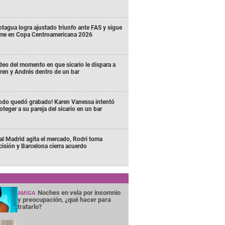
tagua logra ajustado triunfo ante FAS y sigue
rme en Copa Centroamericana 2026
deo del momento en que sicario le dispara a
ren y Andrés dentro de un bar
odo quedó grabado! Karen Vanessa intentó
oteger a su pareja del sicario en un bar
al Madrid agita el mercado, Rodri toma
cisión y Barcelona cierra acuerdo
Noches en vela por insomnio
AMIGA
y preocupación, ¿qué hacer para
tratarlo?