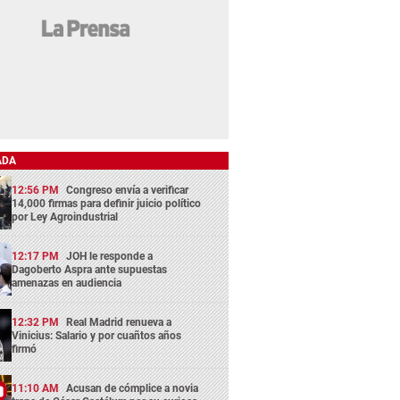
ADA
12:56 PM
Congreso envía a verificar
14,000 firmas para definir juicio político
por Ley Agroindustrial
12:17 PM
JOH le responde a
Dagoberto Aspra ante supuestas
amenazas en audiencia
12:32 PM
Real Madrid renueva a
Vinicius: Salario y por cuañtos años
firmó
11:10 AM
Acusan de cómplice a novia