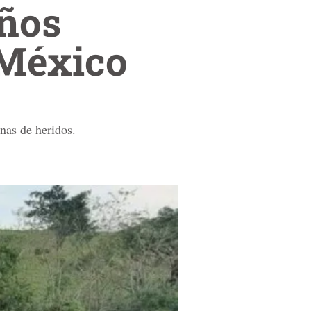
ños
 México
nas de heridos.