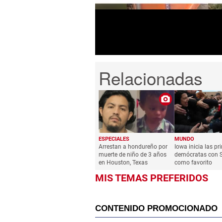
0%
ESPECIALES
MUNDO
Arrestan a hondureño por
Iowa inicia las pr
muerte de niño de 3 años
demócratas con 
en Houston, Texas
como favorito
MIS TEMAS PREFERIDOS