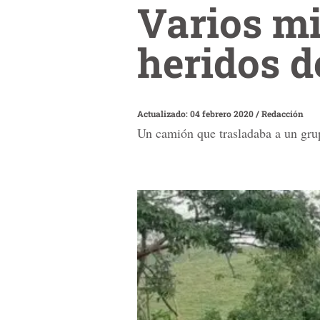
Varios m
heridos d
Actualizado: 04 febrero 2020
/
Redacción
Un camión que trasladaba a un gru